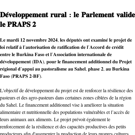
𝐃𝐞́𝐯𝐞𝐥𝐨𝐩𝐩𝐞𝐦𝐞𝐧𝐭 𝐫𝐮𝐫𝐚𝐥 : 𝐥𝐞 𝐏𝐚𝐫𝐥𝐞𝐦𝐞𝐧𝐭 𝐯𝐚𝐥𝐢𝐝𝐞
𝐥𝐞 𝐏𝐑𝐀𝐏𝐒 𝟐
𝐋𝐞 𝐦𝐚𝐫𝐝𝐢 𝟏𝟐 𝐧𝐨𝐯𝐞𝐦𝐛𝐫𝐞 𝟐𝟎𝟐𝟒, 𝐥𝐞𝐬 𝐝𝐞́𝐩𝐮𝐭𝐞́𝐬 𝐨𝐧𝐭 𝐞𝐱𝐚𝐦𝐢𝐧𝐞́ 𝐥𝐞 𝐩𝐫𝐨𝐣𝐞𝐭 𝐝𝐞
𝐥𝐨𝐢 𝐫𝐞𝐥𝐚𝐭𝐢𝐟 𝐚̀ 𝐥’𝐚𝐮𝐭𝐨𝐫𝐢𝐬𝐚𝐭𝐢𝐨𝐧 𝐝𝐞 𝐫𝐚𝐭𝐢𝐟𝐢𝐜𝐚𝐭𝐢𝐨𝐧 𝐝𝐞 𝐥’𝐀𝐜𝐜𝐨𝐫𝐝 𝐝𝐞 𝐜𝐫𝐞́𝐝𝐢𝐭
𝐞𝐧𝐭𝐫𝐞 𝐥𝐞 𝐁𝐮𝐫𝐤𝐢𝐧𝐚 𝐅𝐚𝐬𝐨 𝐞𝐭 𝐥’𝐀𝐬𝐬𝐨𝐜𝐢𝐚𝐭𝐢𝐨𝐧 𝐢𝐧𝐭𝐞𝐫𝐧𝐚𝐭𝐢𝐨𝐧𝐚𝐥𝐞 𝐝𝐞
𝐝𝐞́𝐯𝐞𝐥𝐨𝐩𝐩𝐞𝐦𝐞𝐧𝐭 (𝐈𝐃𝐀), 𝐩𝐨𝐮𝐫 𝐥𝐞 𝐟𝐢𝐧𝐚𝐧𝐜𝐞𝐦𝐞𝐧𝐭 𝐚𝐝𝐝𝐢𝐭𝐢𝐨𝐧𝐧𝐞𝐥 𝐝𝐮 𝐏𝐫𝐨𝐣𝐞𝐭
𝐫𝐞́𝐠𝐢𝐨𝐧𝐚𝐥 𝐝’𝐚𝐩𝐩𝐮𝐢 𝐚𝐮 𝐩𝐚𝐬𝐭𝐨𝐫𝐚𝐥𝐢𝐬𝐦𝐞 𝐚𝐮 𝐒𝐚𝐡𝐞𝐥, 𝐩𝐡𝐚𝐬𝐞 𝟐, 𝐚𝐮 𝐁𝐮𝐫𝐤𝐢𝐧𝐚
𝐅𝐚𝐬𝐨 (𝐏𝐑𝐀𝐏𝐒 𝟐-𝐁𝐅).
L'objectif de développement du projet est de renforcer la résilience des
pasteurs et des agro-pasteurs dans certaines zones ciblées de la région
du Sahel. Le financement additionnel vise à améliorer la situation
alimentaire et nutritionnelle des populations vulnérables et l’accès de
leurs animaux aux aliments. Le projet prévoit également le
renforcement de la résilience et des capacités productives des petits
producteurs afin d'augmenter la production de leurs propres cultures