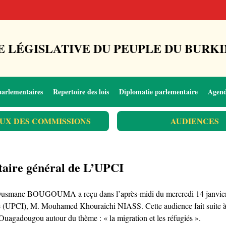
 LÉGISLATIVE DU PEUPLE DU BURKI
parlementaires
Repertoire des lois
Diplomatie parlementaire
Agen
UX DES COMMISSIONS
AUDIENCES
taire général de L’UPCI
Dr Ousmane BOUGOUMA a reçu dans l’après-midi du mercredi 14 janvier 
e (UPCI), M. Mouhamed Khouraichi NIASS. Cette audience fait suite à l
à Ouagadougou autour du thème : « la migration et les réfugiés ».