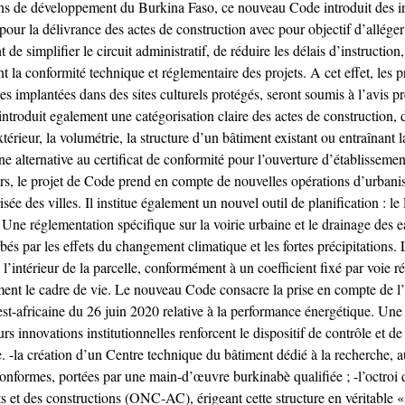
ns de développement du Burkina Faso, ce nouveau Code introduit des inno
ur la délivrance des actes de construction avec pour objectif d’alléger 
de simplifier le circuit administratif, de réduire les délais d’instructio
 la conformité technique et réglementaire des projets. A cet effet, les pr
tures implantées dans des sites culturels protégés, seront soumis à l’avis
ntroduit egalement une catégorisation claire des actes de construction, di
xtérieur, la volumétrie, la structure d’un bâtiment existant ou entraînant 
une alternative au certificat de conformité pour l’ouverture d’établisseme
urs, le projet de Code prend en compte de nouvelles opérations d’urbanism
isée des villes. Il institue également un nouvel outil de planification :
s. Une réglementation spécifique sur la voirie urbaine et le drainage des 
rbés par les effets du changement climatique et les fortes précipitations.
l’intérieur de la parcelle, conformément à un coefficient fixé par voie ré
ement le cadre de vie. Le nouveau Code consacre la prise en compte de l’
st-africaine du 26 juin 2020 relative à la performance énergétique. Un
innovations institutionnelles renforcent le dispositif de contrôle et de qu
ire. -la création d’un Centre technique du bâtiment dédié à la recherche, 
conformes, portées par une main-d’œuvre burkinabè qualifiée ; -l’octroi de
et des constructions (ONC-AC), érigeant cette structure en véritable « 