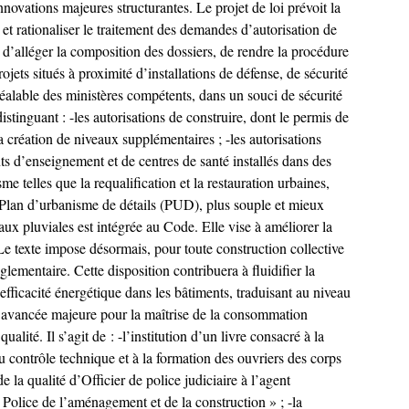
vations majeures structurantes. Le projet de loi prévoit la
et rationaliser le traitement des demandes d’autorisation de
n, d’alléger la composition des dossiers, de rendre la procédure
ojets situés à proximité d’installations de défense, de sécurité
 préalable des ministères compétents, dans un souci de sécurité
stinguant : -les autorisations de construire, dont le permis de
la création de niveaux supplémentaires ; -les autorisations
nts d’enseignement et de centres de santé installés dans des
e telles que la requalification et la restauration urbaines,
 le Plan d’urbanisme de détails (PUD), plus souple et mieux
eaux pluviales est intégrée au Code. Elle vise à améliorer la
 Le texte impose désormais, pour toute construction collective
glementaire. Cette disposition contribuera à fluidifier la
efficacité énergétique dans les bâtiments, traduisant au niveau
e avancée majeure pour la maîtrise de la consommation
alité. Il s’agit de : -l’institution d’un livre consacré à la
au contrôle technique et à la formation des ouvriers des corps
 la qualité d’Officier de police judiciaire à l’agent
Police de l’aménagement et de la construction » ; -la