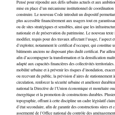
Pensé pour répondre aux défis urbains actuels et aux ambitio
mise en place d’un mécanisme institutionnel de coordination po
construire. Le nouveau Code introduit un dispositif permettant 
plus accessible financièrement aux usagers tout en garantissant
ou de sites stratégiques et sensibles, ainsi que les infrastruc
nationale et de préservation du patrimoine. Le nouveau texte i
modifier, requis pour des travaux affectant l’usage, l’aspect e
d’exploiter, notamment le certificat d’occuper, qui constitue 
bâtiments anciens ne disposant plus dudit certificat. Par aille
afin d’accompagner la transformation et la densification maîtr
adapté aux capacités financières des collectivités territoriale
mobilité urbaine et à prévenir les risques d’inondation, exace
ou recevant du public, la prévision d’aires de stationnement à 
circulation, renforcer la sécurité urbaine et améliorer durabl
national la Directive de l’Union économique et monétaire oue
énergétique et la promotion de constructions durables. Plusieurs 
topographie, offrant à cette discipline un cadre législatif cla
d’état secondaire, afin de garantir des constructions sûres et 
assermenté de l’Office national du contrôle des aménagements 