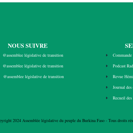
NOUS SUIVRE
SE
@assemblee législative de transition
Commande 
@assemblee législative de transition
Podcast Ra
@assemblee législative de transition
Revue Hémi
Journal des
Recueil des
yright 2024 Assemblée législative du peuple du Burkina Faso - Tous droits rés