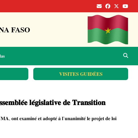
NA FASO
das
VISITES GUIDÉES
𝐞𝐦𝐛𝐥𝐞́𝐞 𝐥𝐞́𝐠𝐢𝐬𝐥𝐚𝐭𝐢𝐯𝐞 𝐝𝐞 𝐓𝐫𝐚𝐧𝐬𝐢𝐭𝐢𝐨𝐧
, 𝐨𝐧𝐭 𝐞𝐱𝐚𝐦𝐢𝐧𝐞́ 𝐞𝐭 𝐚𝐝𝐨𝐩𝐭𝐞́ 𝐚̀ 𝐥’𝐮𝐧𝐚𝐧𝐢𝐦𝐢𝐭𝐞́ 𝐥𝐞 𝐩𝐫𝐨𝐣𝐞𝐭 𝐝𝐞 𝐥𝐨𝐢