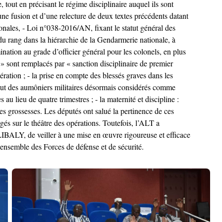
e, tout en précisant le régime disciplinaire auquel ils sont
une fusion et d’une relecture de deux textes précédents datant
onales, - Loi n°038-2016/AN, fixant le statut général des
s du rang dans la hiérarchie de la Gendarmerie nationale, à
ination au grade d’officier général pour les colonels, en plus
e » sont remplacés par « sanction disciplinaire de premier
ération ; - la prise en compte des blessés graves dans les
 statut des aumôniers militaires désormais considérés comme
au lieu de quatre trimestres ; - la maternité et discipline :
es grossesses. Les députés ont salué la pertinence de ces
gés sur le théâtre des opérations. Toutefois, l’ALT a
BALY, de veiller à une mise en œuvre rigoureuse et efficace
l’ensemble des Forces de défense et de sécurité.