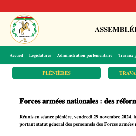
ASSEMBLÉE
Accueil
Législatures
Administration parlementaire
Travaux 
PLÉNIÈRES
TRAVA
𝐅𝐨𝐫𝐜𝐞𝐬 𝐚𝐫𝐦𝐞́𝐞𝐬 𝐧𝐚𝐭𝐢𝐨𝐧𝐚𝐥𝐞𝐬 : 𝐝𝐞𝐬 𝐫𝐞́𝐟𝐨𝐫𝐦
𝐑𝐞́𝐮𝐧𝐢𝐬 𝐞𝐧 𝐬𝐞́𝐚𝐧𝐜𝐞 𝐩𝐥𝐞́𝐧𝐢𝐞̀𝐫𝐞, 𝐯𝐞𝐧𝐝𝐫𝐞𝐝𝐢 𝟐𝟗 𝐧𝐨𝐯𝐞𝐦𝐛𝐫𝐞 𝟐𝟎𝟐𝟒,
𝐩𝐨𝐫𝐭𝐚𝐧𝐭 𝐬𝐭𝐚𝐭𝐮𝐭 𝐠𝐞́𝐧𝐞́𝐫𝐚𝐥 𝐝𝐞𝐬 𝐩𝐞𝐫𝐬𝐨𝐧𝐧𝐞𝐥𝐬 𝐝𝐞𝐬 𝐅𝐨𝐫𝐜𝐞𝐬 𝐚𝐫𝐦𝐞́𝐞𝐬 