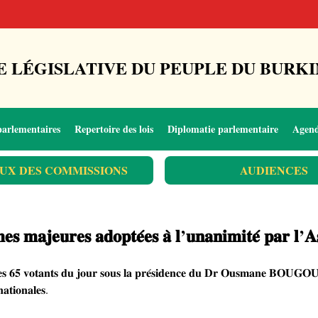
 LÉGISLATIVE DU PEUPLE DU BURKI
parlementaires
Repertoire des lois
Diplomatie parlementaire
Agen
UX DES COMMISSIONS
AUDIENCES
𝐞𝐬 𝐦𝐚𝐣𝐞𝐮𝐫𝐞𝐬 𝐚𝐝𝐨𝐩𝐭𝐞́𝐞𝐬 𝐚̀ 𝐥’𝐮𝐧𝐚𝐧𝐢𝐦𝐢𝐭𝐞́ 𝐩𝐚𝐫 𝐥’𝐀𝐬𝐬
 𝐥𝐞𝐬 𝟔𝟓 𝐯𝐨𝐭𝐚𝐧𝐭𝐬 𝐝𝐮 𝐣𝐨𝐮𝐫 𝐬𝐨𝐮𝐬 𝐥𝐚 𝐩𝐫𝐞́𝐬𝐢𝐝𝐞𝐧𝐜𝐞 𝐝𝐮 𝐃𝐫 𝐎𝐮𝐬𝐦𝐚𝐧𝐞 𝐁𝐎𝐔𝐆𝐎𝐔𝐌𝐀
𝐚𝐭𝐢𝐨𝐧𝐚𝐥𝐞𝐬.