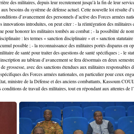
rrière des militaires, depuis leur recrutement jusqu’à la fin de leur servic
 aux besoins du système de défense actuel. Cette nouvelle loi résulte d’
 conditions d’avancement des personnels d’active des Forces armées nati
innovations introduites, on peut citer : - la réintégration des militaire
ume pour honorer les militaires tombés au combat ; - la possibilité de nom
ciplinaire : les termes « sanction disciplinaire » et « sanction statutair
cumul possible ; - la reconnaissance des militaires portés disparus en op
militaire de santé pour traiter des questions de santé spécifiques ; - le
l’inscription au tableau d’avancement se fera désormais en deux semestres 
e de grossesse, avec des sanctions étendues aux militaires responsables d
 spécifiques des Forces armées nationales, en particulier pour ceux enga
tat, ministre de la Défense et des anciens combattants, Kassoum COULI
s conditions de travail des militaires, tout en répondant aux attentes de 