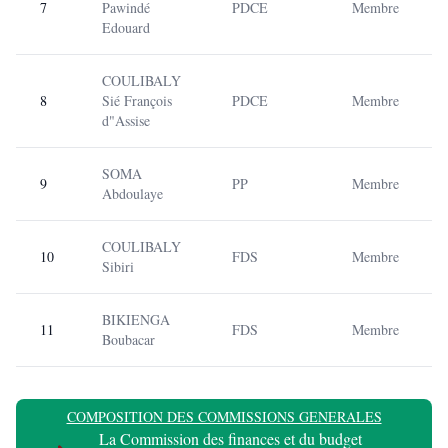
7
Pawindé
PDCE
Membre
Edouard
COULIBALY
8
Sié François
PDCE
Membre
d"Assise
SOMA
9
PP
Membre
Abdoulaye
COULIBALY
10
FDS
Membre
Sibiri
BIKIENGA
11
FDS
Membre
Boubacar
COMPOSITION DES COMMISSIONS GENERALES
La Commission des finances et du budget