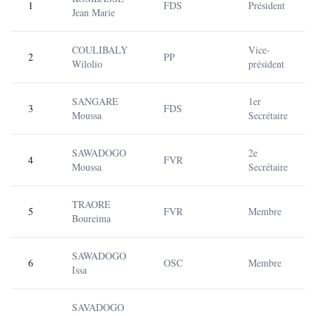
1
FDS
Président
Jean Marie
COULIBALY
Vice-
2
PP
Wilolio
président
SANGARE
1er
3
FDS
Moussa
Secrétaire
SAWADOGO
2e
4
FVR
Moussa
Secrétaire
TRAORE
5
FVR
Membre
Boureima
SAWADOGO
6
OSC
Membre
Issa
SAVADOGO