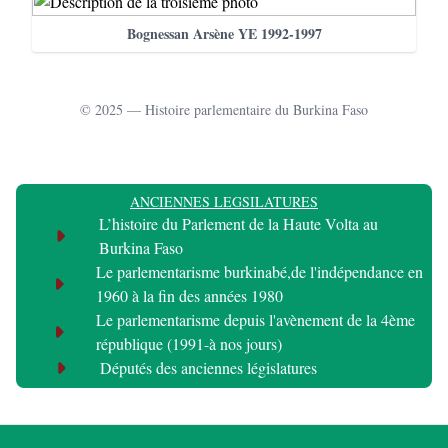
Bognessan Arsène YE 1992-1997
© 2025 — Histoire parlementaire du Burkina Faso
ANCIENNES LEGSILATURES
L’histoire du Parlement de la Haute Volta au
Burkina Faso
Le parlementarisme burkinabé,de l'indépendance en
1960 à la fin des années 1980
Le parlementarisme depuis l'avènement de la 4ème
république (1991-à nos jours)
Députés des anciennes législatures