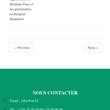
Burkina Faso et
les partenaires
techniques
financiers
Next »
« Previous
NOUS CONTACTER
Email : infos@an.bf
Tél. : +226 25 49 19 00 / 25 49 00 09